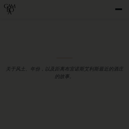
关于风土、年份，以及距离布宜诺斯艾利斯最近的酒庄
的故事。
Artículos del blog