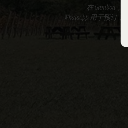
在 Gamb
WhatsApp 用