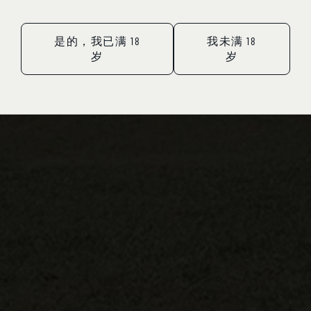
oa，每一次造访都独一无二。请选择你喜欢的方
于预订，电子邮件用于旅行社与活动——我们将为
是的，我已满 18
我未满 18
岁
岁