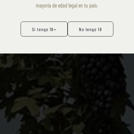
mayoría de edad legal en tu país.
BODEGA
Sí tengo 18+
No tengo 18