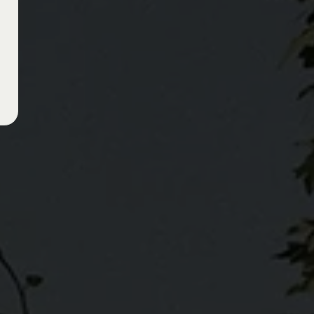
 GAMBOA — VIN